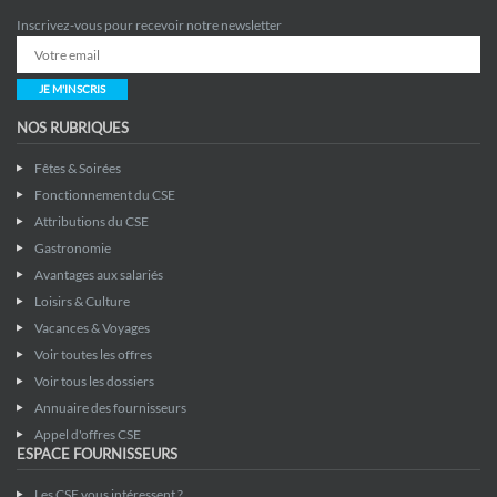
Inscrivez-vous pour recevoir notre newsletter
JE M'INSCRIS
NOS RUBRIQUES
Fêtes & Soirées
Fonctionnement du CSE
Attributions du CSE
Gastronomie
Avantages aux salariés
Loisirs & Culture
Vacances & Voyages
Voir toutes les offres
Voir tous les dossiers
Annuaire des fournisseurs
Appel d'offres CSE
ESPACE FOURNISSEURS
Les CSE vous intéressent ?