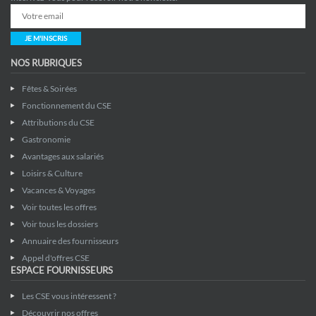
JE M'INSCRIS
NOS RUBRIQUES
Fêtes & Soirées
Fonctionnement du CSE
Attributions du CSE
Gastronomie
Avantages aux salariés
Loisirs & Culture
Vacances & Voyages
Voir toutes les offres
Voir tous les dossiers
Annuaire des fournisseurs
Appel d'offres CSE
ESPACE FOURNISSEURS
Les CSE vous intéressent ?
Découvrir nos offres