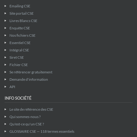
Emailing CSE
Site portail CSE
Livres Blancs CSE
Enquête CSE
Nos fichiers CSE
Essentiel CSE
Intégral CSE
Siret CSE
Fichier CSE
Se référencer gratuitement
Demande d'information
API
INFO SOCIÉTÉ
Le site de référence des CSE
Qui sommes-nous ?
Qu'est-ce qu'un CSE ?
GLOSSAIRE CSE — 118 termes essentiels