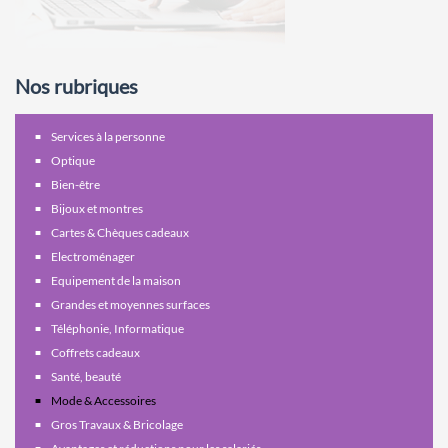
Nos rubriques
Services à la personne
Optique
Bien-être
Bijoux et montres
Cartes & Chèques cadeaux
Electroménager
Equipement de la maison
Grandes et moyennes surfaces
Téléphonie, Informatique
Coffrets cadeaux
Santé, beauté
Mode & Accessoires
Gros Travaux & Bricolage