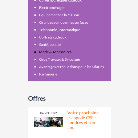
Cartes & Chèques cadeaux
Electroménager
Equipement de la maison
Grandes et moyennes surfaces
Téléphonie, Informatique
Coffrets cadeaux
Santé, beauté
Mode & Accessoires
Gros Travaux & Bricolage
Avantages et réductions pour les salariés
Parfumerie
Offres
Votre prochaine
escapade CSE :
Londres et son
am…