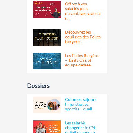
Offrez à vos
salariés plus
d’avantages grâce à
n…
Découvrez les
coulisses des Folies
Bergère !
Les Folies Bergère
– Tarifs CSE et
équipe dédiée…
Dossiers
Colonies, séjours
linguistiques,
sportifs… quell…
Les salariés
changent : le CSE
doit-il changer a…