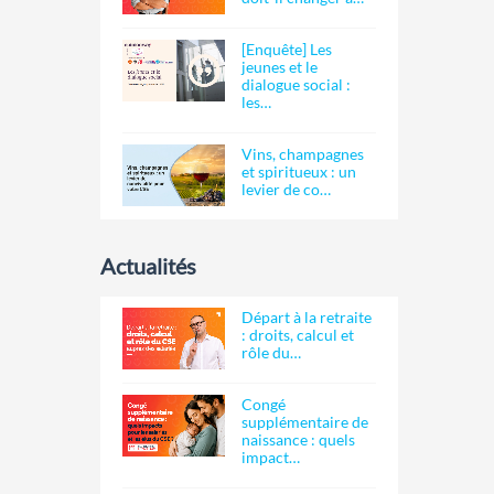
[Enquête] Les
jeunes et le
dialogue social :
les…
Vins, champagnes
et spiritueux : un
levier de co…
Actualités
Départ à la retraite
: droits, calcul et
rôle du…
Congé
supplémentaire de
naissance : quels
impact…