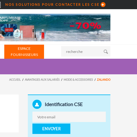
NOS SOLUTIONS POUR CONTACTER LES CSE
ESPACE
FOURNISSEURS
ACCUEIL
AVANTAGES AUX SALARIÉS
MODE & ACCESSOIRES
ZALANDO
Identification CSE
ENVOYER