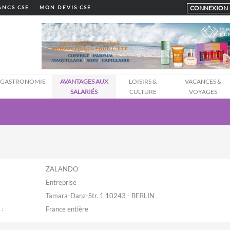
CONNEXION
LANCS CSE
MON DEVIS CSE
GASTRONOMIE
AVANTAGES AUX
LOISIRS &
VACANCES &
SALARIÉS
CULTURE
VOYAGES
ZALANDO
Entreprise
Tamara-Danz-Str. 1 10243 - BERLIN
: