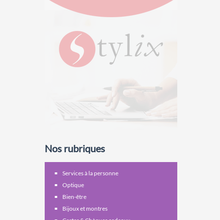
Nos rubriques
Services à la personne
Optique
Bien-être
Bijoux et montres