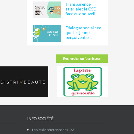
Transparence
salariale : le CSE
face aux nouvell…
Dialogue social : ce
que les jeunes
perçoivent e…
Rechercher un fournisseur
INFO SOCIÉTÉ
Le site de référence des CSE