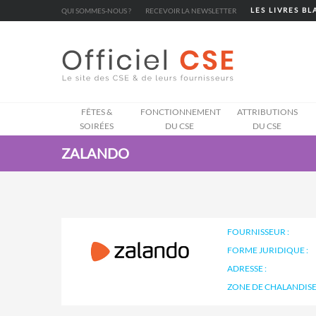
Cookies management panel
QUI SOMMES-NOUS ?
RECEVOIR LA NEWSLETTER
LES LIVRES B
FÊTES &
FONCTIONNEMENT
ATTRIBUTIONS
SOIRÉES
DU CSE
DU CSE
ZALANDO
FOURNISSEUR :
FORME JURIDIQUE :
ADRESSE :
ZONE DE CHALANDISE 