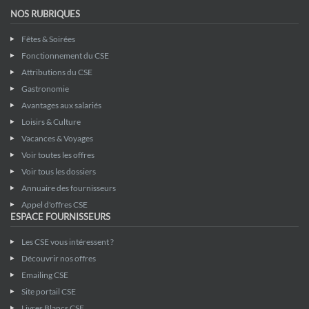
NOS RUBRIQUES
Fêtes & Soirées
Fonctionnement du CSE
Attributions du CSE
Gastronomie
Avantages aux salariés
Loisirs & Culture
Vacances & Voyages
Voir toutes les offres
Voir tous les dossiers
Annuaire des fournisseurs
Appel d'offres CSE
ESPACE FOURNISSEURS
Les CSE vous intéressent ?
Découvrir nos offres
Emailing CSE
Site portail CSE
Livres Blancs CSE