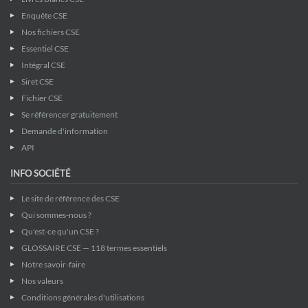
Enquête CSE
Nos fichiers CSE
Essentiel CSE
Intégral CSE
Siret CSE
Fichier CSE
Se référencer gratuitement
Demande d'information
API
INFO SOCIÉTÉ
Le site de référence des CSE
Qui sommes-nous ?
Qu'est-ce qu'un CSE ?
GLOSSAIRE CSE — 118 termes essentiels
Notre savoir-faire
Nos valeurs
Conditions générales d'utilisations