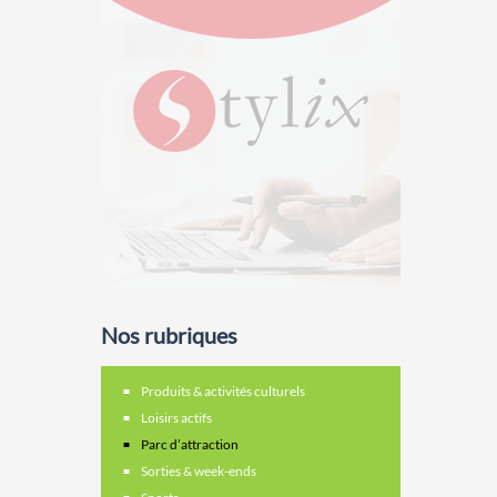
Nos rubriques
Produits & activités culturels
Loisirs actifs
Parc d’attraction
Sorties & week-ends