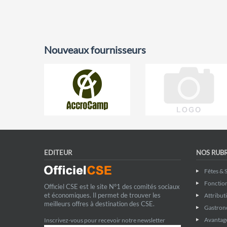
Nouveaux fournisseurs
EDITEUR
NOS RUB
Fêtes & 
Fonctio
Officiel CSE est le site N°1 des comités sociaux
et économiques. Il permet de trouver les
Attribut
meilleurs offres à destination des CSE.
Gastron
Avantage
Inscrivez-vous pour recevoir notre newsletter