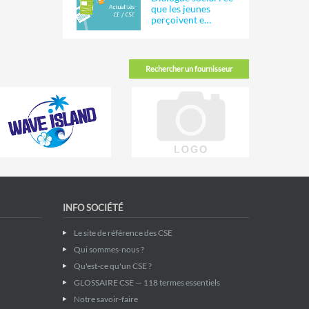
que les jeunes
perçoivent e…
Rechercher un fournisseur
INFO SOCIÉTÉ
Le site de référence des CSE
Qui sommes-nous ?
Qu'est-ce qu'un CSE ?
GLOSSAIRE CSE — 118 termes essentiels
Notre savoir-faire