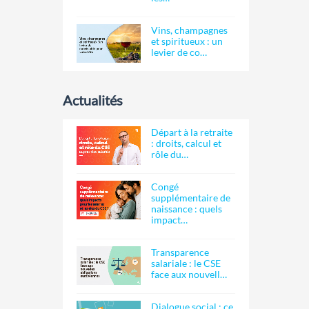
Vins, champagnes
et spiritueux : un
levier de co…
Actualités
Départ à la retraite
: droits, calcul et
rôle du…
Congé
supplémentaire de
naissance : quels
impact…
Transparence
salariale : le CSE
face aux nouvell…
Dialogue social : ce