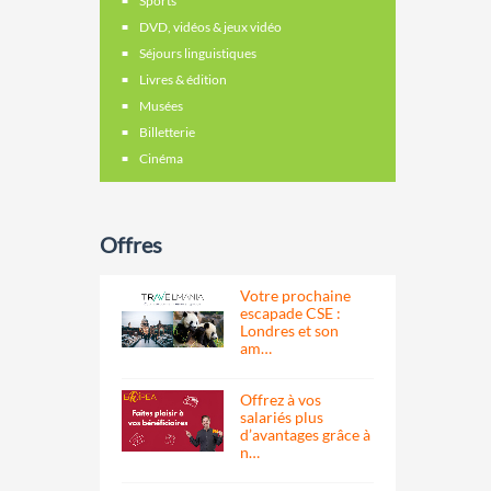
Sports
DVD, vidéos & jeux vidéo
Séjours linguistiques
Livres & édition
Musées
Billetterie
Cinéma
Offres
Votre prochaine
escapade CSE :
Londres et son
am…
Offrez à vos
salariés plus
d’avantages grâce à
n…