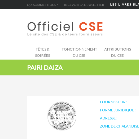
Cookies management panel
QUI SOMMES-NOUS ?
RECEVOIR LA NEWSLETTER
LES LIVRES B
FÊTES &
FONCTIONNEMENT
ATTRIBUTIONS
SOIRÉES
DU CSE
DU CSE
PAIRI DAIZA
FOURNISSEUR :
FORME JURIDIQUE :
ADRESSE :
ZONE DE CHALANDISE 