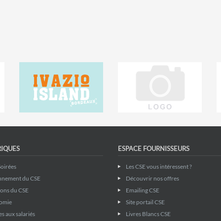
RIQUES
ESPACE FOURNISSEURS
Soirées
Les CSE vous intéressent ?
nnement du CSE
Découvrir nos offres
ions du CSE
Emailing CSE
omie
Site portail CSE
s aux salariés
Livres Blancs CSE