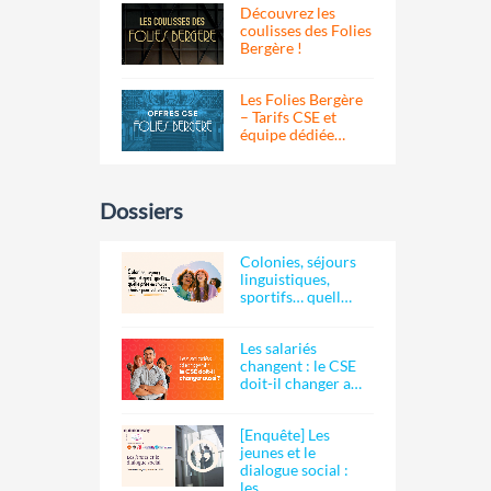
Découvrez les
coulisses des Folies
Bergère !
Les Folies Bergère
– Tarifs CSE et
équipe dédiée…
Dossiers
Colonies, séjours
linguistiques,
sportifs… quell…
Les salariés
changent : le CSE
doit-il changer a…
[Enquête] Les
jeunes et le
dialogue social :
les…