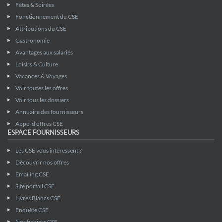
Fêtes & Soirées
Fonctionnement du CSE
Attributions du CSE
Gastronomie
Avantages aux salariés
Loisirs & Culture
Vacances & Voyages
Voir toutes les offres
Voir tous les dossiers
Annuaire des fournisseurs
Appel d'offres CSE
ESPACE FOURNISSEURS
Les CSE vous intéressent ?
Découvrir nos offres
Emailing CSE
Site portail CSE
Livres Blancs CSE
Enquête CSE
Nos fichiers CSE