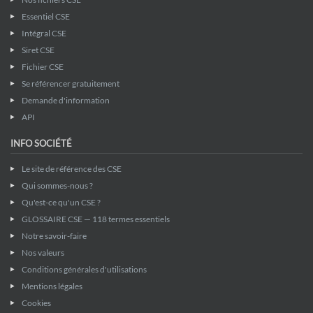
Essentiel CSE
Intégral CSE
Siret CSE
Fichier CSE
Se référencer gratuitement
Demande d'information
API
INFO SOCIÉTÉ
Le site de référence des CSE
Qui sommes-nous ?
Qu'est-ce qu'un CSE ?
GLOSSAIRE CSE — 118 termes essentiels
Notre savoir-faire
Nos valeurs
Conditions générales d'utilisations
Mentions légales
Cookies