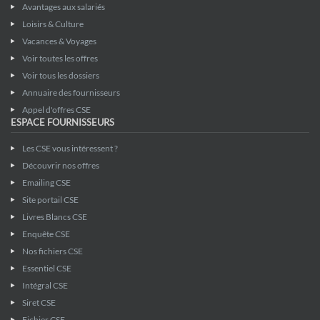
Avantages aux salariés
Loisirs & Culture
Vacances & Voyages
Voir toutes les offres
Voir tous les dossiers
Annuaire des fournisseurs
Appel d'offres CSE
ESPACE FOURNISSEURS
Les CSE vous intéressent ?
Découvrir nos offres
Emailing CSE
Site portail CSE
Livres Blancs CSE
Enquête CSE
Nos fichiers CSE
Essentiel CSE
Intégral CSE
Siret CSE
Fichier CSE