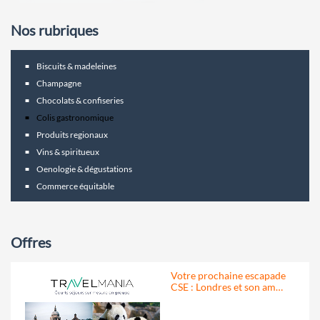
Nos rubriques
Biscuits & madeleines
Champagne
Chocolats & confiseries
Colis gastronomique
Produits regionaux
Vins & spiritueux
Oenologie & dégustations
Commerce équitable
Offres
Votre prochaine escapade
CSE : Londres et son am…