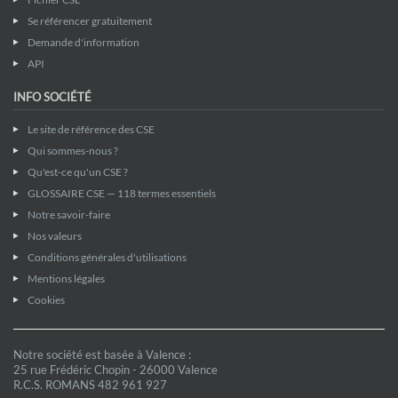
Se référencer gratuitement
Demande d'information
API
INFO SOCIÉTÉ
Le site de référence des CSE
Qui sommes-nous ?
Qu'est-ce qu'un CSE ?
GLOSSAIRE CSE — 118 termes essentiels
Notre savoir-faire
Nos valeurs
Conditions générales d'utilisations
Mentions légales
Cookies
Notre société est basée à Valence :
25 rue Frédéric Chopin - 26000 Valence
R.C.S. ROMANS 482 961 927