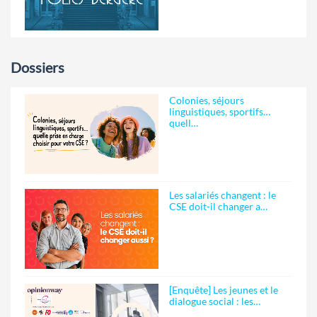
Dossiers
Colonies, séjours
linguistiques, sportifs…
quell…
Les salariés changent : le
CSE doit-il changer a…
[Enquête] Les jeunes et le
dialogue social : les…