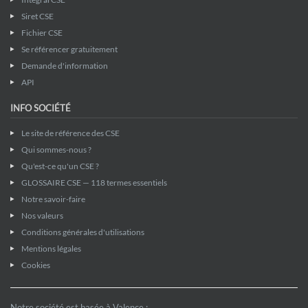
Siret CSE
Fichier CSE
Se référencer gratuitement
Demande d'information
API
INFO SOCIÉTÉ
Le site de référence des CSE
Qui sommes-nous ?
Qu'est-ce qu'un CSE ?
GLOSSAIRE CSE — 118 termes essentiels
Notre savoir-faire
Nos valeurs
Conditions générales d'utilisations
Mentions légales
Cookies
Notre société est basée à Valence :