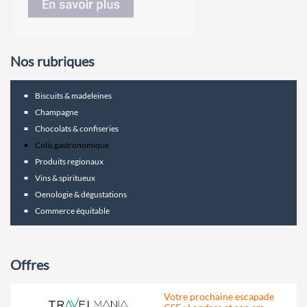
Nos rubriques
Biscuits & madeleines
Champagne
Chocolats & confiseries
Colis gastronomique
Produits regionaux
Vins & spiritueux
Oenologie & dégustations
Commerce équitable
Offres
Votre prochaine escapade