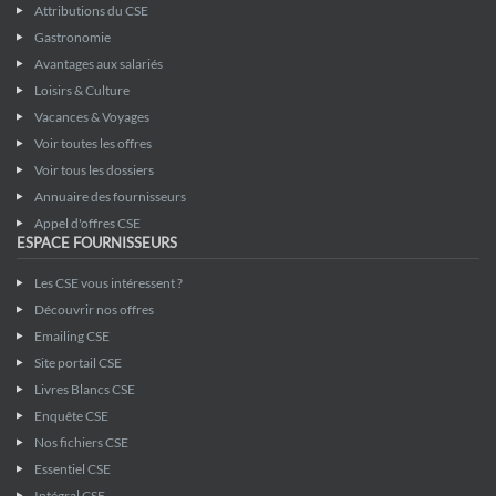
Attributions du CSE
Gastronomie
Avantages aux salariés
Loisirs & Culture
Vacances & Voyages
Voir toutes les offres
Voir tous les dossiers
Annuaire des fournisseurs
Appel d'offres CSE
ESPACE FOURNISSEURS
Les CSE vous intéressent ?
Découvrir nos offres
Emailing CSE
Site portail CSE
Livres Blancs CSE
Enquête CSE
Nos fichiers CSE
Essentiel CSE
Intégral CSE