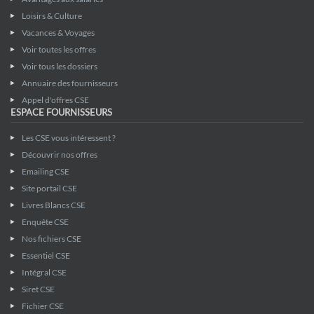
Loisirs & Culture
Vacances & Voyages
Voir toutes les offres
Voir tous les dossiers
Annuaire des fournisseurs
Appel d'offres CSE
ESPACE FOURNISSEURS
Les CSE vous intéressent ?
Découvrir nos offres
Emailing CSE
Site portail CSE
Livres Blancs CSE
Enquête CSE
Nos fichiers CSE
Essentiel CSE
Intégral CSE
Siret CSE
Fichier CSE