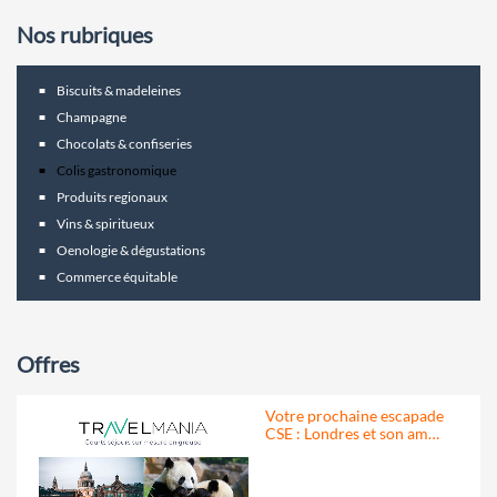
Nos rubriques
Biscuits & madeleines
Champagne
Chocolats & confiseries
Colis gastronomique
Produits regionaux
Vins & spiritueux
Oenologie & dégustations
Commerce équitable
Offres
Votre prochaine escapade
CSE : Londres et son am…