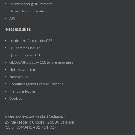
Se référencer gratuitement
Demande d'information
API
INFO SOCIÉTÉ
Le site de référence des CSE
Qui sommes-nous ?
Qu'est-ce qu'un CSE ?
GLOSSAIRE CSE — 118 termes essentiels
Notre savoir-faire
Nos valeurs
Conditions générales d'utilisations
Mentions légales
Cookies
Notre société est basée à Valence :
25 rue Frédéric Chopin - 26000 Valence
R.C.S. ROMANS 482 961 927