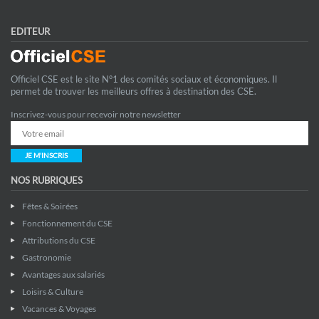
EDITEUR
Officiel CSE est le site N°1 des comités sociaux et économiques. Il
permet de trouver les meilleurs offres à destination des CSE.
Inscrivez-vous pour recevoir notre newsletter
JE M'INSCRIS
NOS RUBRIQUES
Fêtes & Soirées
Fonctionnement du CSE
Attributions du CSE
Gastronomie
Avantages aux salariés
Loisirs & Culture
Vacances & Voyages