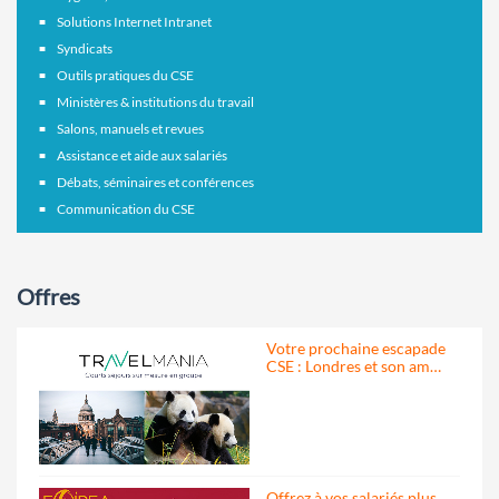
Solutions Internet Intranet
Syndicats
Outils pratiques du CSE
Ministères & institutions du travail
Salons, manuels et revues
Assistance et aide aux salariés
Débats, séminaires et conférences
Communication du CSE
Offres
Votre prochaine escapade
CSE : Londres et son am…
Offrez à vos salariés plus