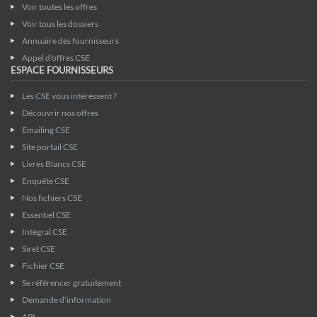
Voir toutes les offres
Voir tous les dossiers
Annuaire des fournisseurs
Appel d'offres CSE
ESPACE FOURNISSEURS
Les CSE vous intéressent ?
Découvrir nos offres
Emailing CSE
Site portail CSE
Livres Blancs CSE
Enquête CSE
Nos fichiers CSE
Essentiel CSE
Intégral CSE
Siret CSE
Fichier CSE
Se référencer gratuitement
Demande d'information
API