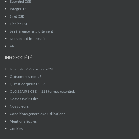
Essentiel CSE
Intégral CSE
Siret CSE
Fichier CSE
Se référencer gratuitement
Demande d'information
API
INFO SOCIÉTÉ
Le site de référence des CSE
Qui sommes-nous ?
Qu'est-ce qu'un CSE ?
GLOSSAIRE CSE — 118 termes essentiels
Notre savoir-faire
Nos valeurs
Conditions générales d'utilisations
Mentions légales
Cookies