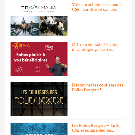
Votre prochaine escapade
CSE : Londres et son am…
Offrez à vos salariés plus
d’avantages grâce à n…
Découvrez les coulisses des
Folies Bergère !
Les Folies Bergère – Tarifs
CSE et équipe dédiée…