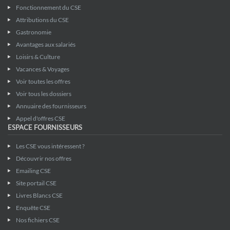
Fonctionnement du CSE
Attributions du CSE
Gastronomie
Avantages aux salariés
Loisirs & Culture
Vacances & Voyages
Voir toutes les offres
Voir tous les dossiers
Annuaire des fournisseurs
Appel d'offres CSE
ESPACE FOURNISSEURS
Les CSE vous intéressent ?
Découvrir nos offres
Emailing CSE
Site portail CSE
Livres Blancs CSE
Enquête CSE
Nos fichiers CSE