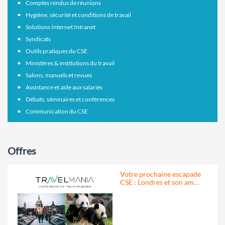
Comptes rendus de réunions
Hygiène, sécurité et conditions de travail
Solutions Internet Intranet
Syndicats
Outils pratiques du CSE
Ministères & institutions du travail
Salons, manuels et revues
Assistance et aide aux salariés
Débats, séminaires et conférences
Communication du CSE
Offres
Votre prochaine escapade
CSE : Londres et son am…