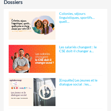
Dossiers
Colonies, séjours
linguistiques, sportifs…
quell…
Les salariés changent : le
CSE doit-il changer a…
[Enquête] Les jeunes et le
dialogue social : les…