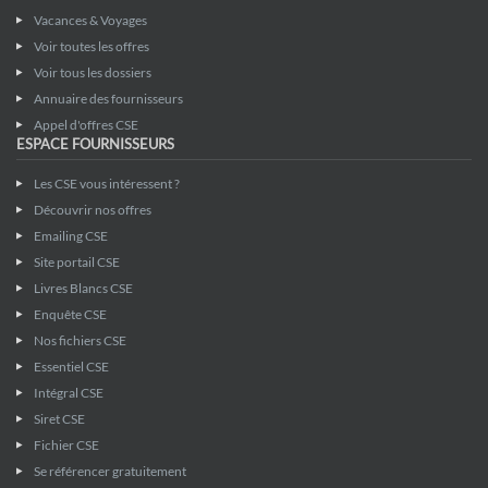
Vacances & Voyages
Voir toutes les offres
Voir tous les dossiers
Annuaire des fournisseurs
Appel d'offres CSE
ESPACE FOURNISSEURS
Les CSE vous intéressent ?
Découvrir nos offres
Emailing CSE
Site portail CSE
Livres Blancs CSE
Enquête CSE
Nos fichiers CSE
Essentiel CSE
Intégral CSE
Siret CSE
Fichier CSE
Se référencer gratuitement