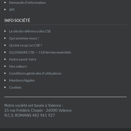
Demande d'information
API
INFO SOCIÉTÉ
Le site de référence des CSE
Qui sommes-nous ?
Qu'est-ce qu'un CSE ?
GLOSSAIRE CSE — 118 termes essentiels
Notre savoir-faire
Nos valeurs
Conditions générales d'utilisations
Mentions légales
Cookies
Notre société est basée à Valence :
25 rue Frédéric Chopin - 26000 Valence
R.C.S. ROMANS 482 961 927