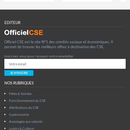
EDITEUR
Officiel CSE est le site N°1 des comités sociaux et économiques. Il
permet de trouver les meilleurs offres à destination des CSE.
Inscrivez-vous pour recevoir notre newsletter
JE M'INSCRIS
NOS RUBRIQUES
Fêtes & Soirées
Fonctionnement du CSE
Attributions du CSE
Gastronomie
Avantages aux salariés
Loisirs & Culture