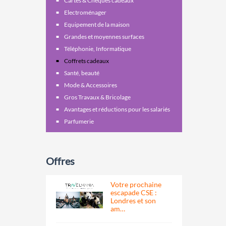
Cartes & Chèques cadeaux
Electroménager
Equipement de la maison
Grandes et moyennes surfaces
Téléphonie, Informatique
Coffrets cadeaux
Santé, beauté
Mode & Accessoires
Gros Travaux & Bricolage
Avantages et réductions pour les salariés
Parfumerie
Offres
Votre prochaine
escapade CSE :
Londres et son
am…