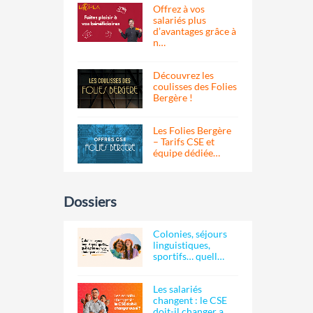
Offrez à vos
salariés plus
d’avantages grâce à
n…
Découvrez les
coulisses des Folies
Bergère !
Les Folies Bergère
– Tarifs CSE et
équipe dédiée…
Dossiers
Colonies, séjours
linguistiques,
sportifs… quell…
Les salariés
changent : le CSE
doit-il changer a…