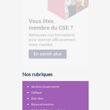
Nos rubriques
Services à la personne
Optique
Bien-être
Bijoux et montres