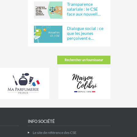
Transparence
salariale : le CSE
face aux nouvell…
Dialogue social : ce
que les jeunes
perçoivent e…
Rechercher un fournisseur
INFO SOCIÉTÉ
Le site de référence des CSE