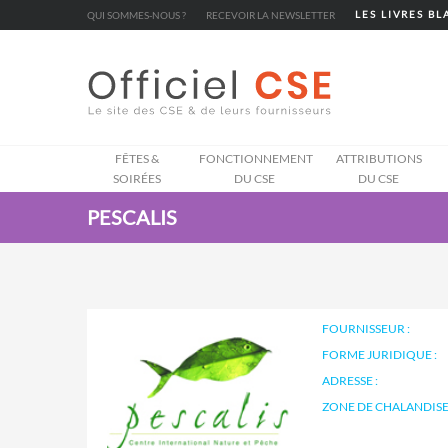
Cookies management panel
QUI SOMMES-NOUS ?
RECEVOIR LA NEWSLETTER
LES LIVRES B
FÊTES &
FONCTIONNEMENT
ATTRIBUTIONS
SOIRÉES
DU CSE
DU CSE
PESCALIS
FOURNISSEUR :
FORME JURIDIQUE :
ADRESSE :
ZONE DE CHALANDISE 