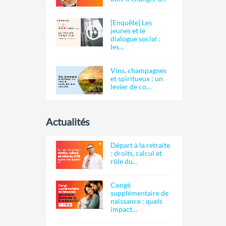
[Enquête] Les
jeunes et le
dialogue social :
les…
Vins, champagnes
et spiritueux : un
levier de co…
Actualités
Départ à la retraite
: droits, calcul et
rôle du…
Congé
supplémentaire de
naissance : quels
impact…