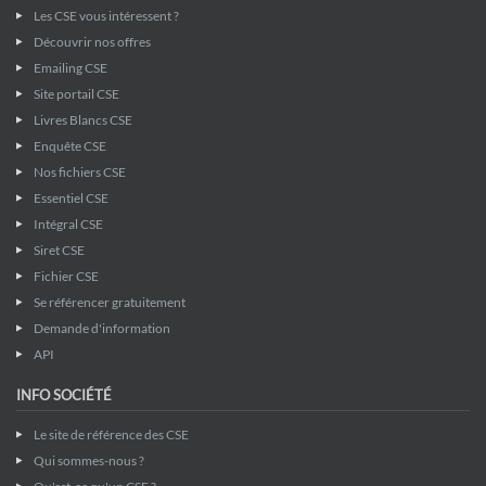
Les CSE vous intéressent ?
Découvrir nos offres
Emailing CSE
Site portail CSE
Livres Blancs CSE
Enquête CSE
Nos fichiers CSE
Essentiel CSE
Intégral CSE
Siret CSE
Fichier CSE
Se référencer gratuitement
Demande d'information
API
INFO SOCIÉTÉ
Le site de référence des CSE
Qui sommes-nous ?