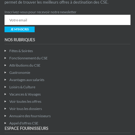
permet de trouver les meilleurs offres à destination des CSE.
Inscrivez-vous pour recevoir notre newsletter
JE M'INSCRIS
NOS RUBRIQUES
Fêtes & Soirées
Fonctionnement du CSE
Attributions du CSE
Gastronomie
Avantages aux salariés
Loisirs & Culture
Vacances & Voyages
Voir toutes les offres
Voir tous les dossiers
Annuaire des fournisseurs
Appel d'offres CSE
ESPACE FOURNISSEURS