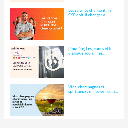
Les salariés changent : le
CSE doit-il changer a…
[Enquête] Les jeunes et le
dialogue social : les…
Vins, champagnes et
spiritueux : un levier de co…