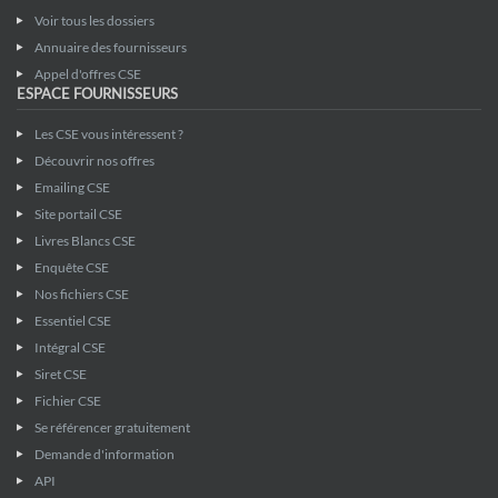
Voir tous les dossiers
Annuaire des fournisseurs
Appel d'offres CSE
ESPACE FOURNISSEURS
Les CSE vous intéressent ?
Découvrir nos offres
Emailing CSE
Site portail CSE
Livres Blancs CSE
Enquête CSE
Nos fichiers CSE
Essentiel CSE
Intégral CSE
Siret CSE
Fichier CSE
Se référencer gratuitement
Demande d'information
API