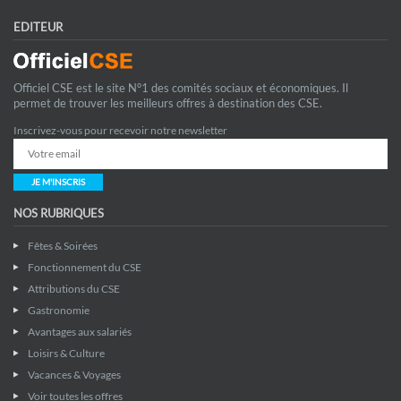
EDITEUR
Officiel CSE est le site N°1 des comités sociaux et économiques. Il
permet de trouver les meilleurs offres à destination des CSE.
Inscrivez-vous pour recevoir notre newsletter
JE M'INSCRIS
NOS RUBRIQUES
Fêtes & Soirées
Fonctionnement du CSE
Attributions du CSE
Gastronomie
Avantages aux salariés
Loisirs & Culture
Vacances & Voyages
Voir toutes les offres