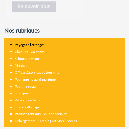
Nos rubriques
Voyages à l’étranger
Chèques - Vacances
Séjours en France
Montagne
Offices & comités de tourisme
Tourisme fluvial & maritime
Tourime social
Transport
Vacances actives
Thalassothérapie
Vacances enfants - Soutien scolaire
Hébergement - Campings et Mobil-homes