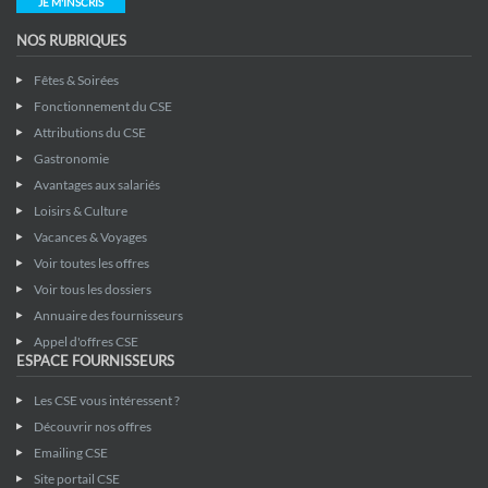
JE M'INSCRIS
NOS RUBRIQUES
Fêtes & Soirées
Fonctionnement du CSE
Attributions du CSE
Gastronomie
Avantages aux salariés
Loisirs & Culture
Vacances & Voyages
Voir toutes les offres
Voir tous les dossiers
Annuaire des fournisseurs
Appel d'offres CSE
ESPACE FOURNISSEURS
Les CSE vous intéressent ?
Découvrir nos offres
Emailing CSE
Site portail CSE