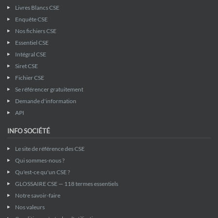
Livres Blancs CSE
Enquête CSE
Nos fichiers CSE
Essentiel CSE
Intégral CSE
Siret CSE
Fichier CSE
Se référencer gratuitement
Demande d'information
API
INFO SOCIÉTÉ
Le site de référence des CSE
Qui sommes-nous ?
Qu'est-ce qu'un CSE ?
GLOSSAIRE CSE — 118 termes essentiels
Notre savoir-faire
Nos valeurs