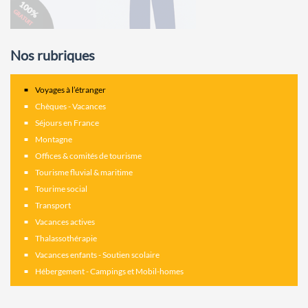
Nos rubriques
Voyages à l’étranger
Chèques - Vacances
Séjours en France
Montagne
Offices & comités de tourisme
Tourisme fluvial & maritime
Tourime social
Transport
Vacances actives
Thalassothérapie
Vacances enfants - Soutien scolaire
Hébergement - Campings et Mobil-homes