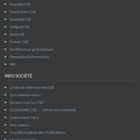
Enquête CSE
Nos fichiers CSE
Essentiel CSE
Intégral CSE
Siret CSE
Fichier CSE
Se référencer gratuitement
Demande d'information
API
INFO SOCIÉTÉ
Le site de référence des CSE
Qui sommes-nous ?
Qu'est-ce qu'un CSE ?
GLOSSAIRE CSE — 118 termes essentiels
Notre savoir-faire
Nos valeurs
Conditions générales d'utilisations
Mentions légales