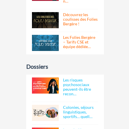
n…
Découvrez les
coulisses des Folies
Bergère !
Les Folies Bergère
– Tarifs CSE et
équipe dédiée…
Dossiers
Les risques
psychosociaux
peuvent-ils être
recon…
Colonies, séjours
linguistiques,
sportifs… quell…