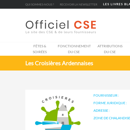
Cookies management panel
QUI SOMMES-NOUS ?
RECEVOIR LA NEWSLETTER
LES LIVRES B
FÊTES &
FONCTIONNEMENT
ATTRIBUTIONS
SOIRÉES
DU CSE
DU CSE
Les Croisières Ardennaises
FOURNISSEUR :
FORME JURIDIQUE :
ADRESSE :
ZONE DE CHALANDISE 