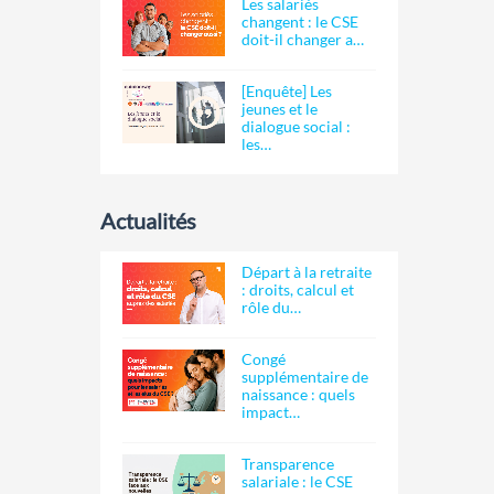
Les salariés
changent : le CSE
doit-il changer a…
[Enquête] Les
jeunes et le
dialogue social :
les…
Actualités
Départ à la retraite
: droits, calcul et
rôle du…
Congé
supplémentaire de
naissance : quels
impact…
Transparence
salariale : le CSE