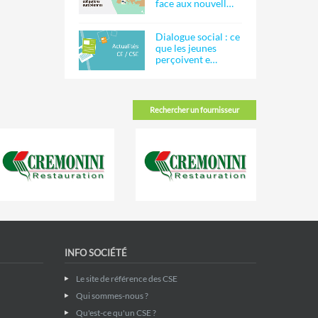
face aux nouvell…
Dialogue social : ce
que les jeunes
perçoivent e…
Rechercher un fournisseur
INFO SOCIÉTÉ
Le site de référence des CSE
Qui sommes-nous ?
Qu'est-ce qu'un CSE ?