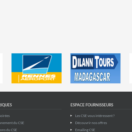
RIQUES
ESPACE FOURNISSEURS
Soirées
Les CSE vous intéressent ?
nnement du CSE
Découvrir nos offres
ions du CSE
Emailing CSE