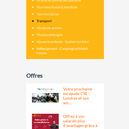
Offices & comités de tourisme
Tourisme fluvial & maritime
Tourime social
Transport
Vacances actives
Thalassothérapie
Vacances enfants - Soutien scolaire
Hébergement - Campings et Mobil-
homes
Offres
Votre prochaine
escapade CSE :
Londres et son
am…
Offrez à vos
salariés plus
d’avantages grâce à