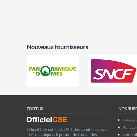
Nouveaux fournisseurs
EDITEUR
NOS RUB
Fêtes & 
Fonctio
Officiel CSE est le site N°1 des comités sociaux
et économiques. Il permet de trouver les
Attribut