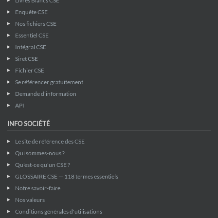
Livres Blancs CSE
Enquête CSE
Nos fichiers CSE
Essentiel CSE
Intégral CSE
Siret CSE
Fichier CSE
Se référencer gratuitement
Demande d'information
API
INFO SOCIÉTÉ
Le site de référence des CSE
Qui sommes-nous ?
Qu'est-ce qu'un CSE ?
GLOSSAIRE CSE — 118 termes essentiels
Notre savoir-faire
Nos valeurs
Conditions générales d'utilisations