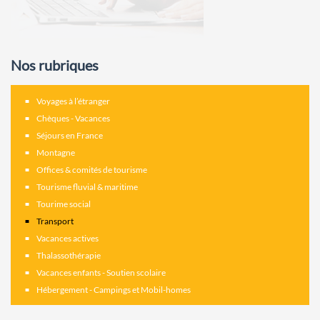
Nos rubriques
Voyages à l’étranger
Chèques - Vacances
Séjours en France
Montagne
Offices & comités de tourisme
Tourisme fluvial & maritime
Tourime social
Transport
Vacances actives
Thalassothérapie
Vacances enfants - Soutien scolaire
Hébergement - Campings et Mobil-homes