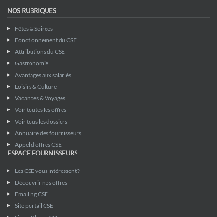
NOS RUBRIQUES
Fêtes & Soirées
Fonctionnement du CSE
Attributions du CSE
Gastronomie
Avantages aux salariés
Loisirs & Culture
Vacances & Voyages
Voir toutes les offres
Voir tous les dossiers
Annuaire des fournisseurs
Appel d'offres CSE
ESPACE FOURNISSEURS
Les CSE vous intéressent ?
Découvrir nos offres
Emailing CSE
Site portail CSE