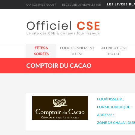
Cookies management panel
QUI SOMMES-NOUS ?
RECEVOIR LA NEWSLETTER
LES LIVRES B
FÊTES &
FONCTIONNEMENT
ATTRIBUTIONS
SOIRÉES
DU CSE
DU CSE
COMPTOIR DU CACAO
FOURNISSEUR :
FORME JURIDIQUE :
ADRESSE :
ZONE DE CHALANDISE 