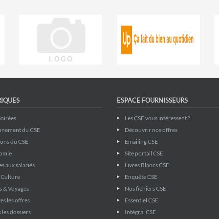
RIQUES
ESPACE FOURNISSEURS
Soirées
Les CSE vous intéressent ?
nnement du CSE
Découvrir nos offres
ions du CSE
Emailing CSE
omie
Site portail CSE
s aux salariés
Livres Blancs CSE
& Culture
Enquête CSE
s & Voyages
Nos fichiers CSE
es les offres
Essentiel CSE
 les dossiers
Intégral CSE