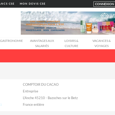
CONNEXION
LANCS CSE
MON DEVIS CSE
GASTRONOMIE
AVANTAGES AUX
LOISIRS &
VACANCES &
SALARIÉS
CULTURE
VOYAGES
COMPTOIR DU CACAO
Entreprise
L'Anche 45210 - Bazoches sur le Betz
: