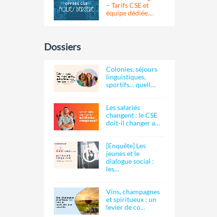
– Tarifs CSE et
équipe dédiée…
Dossiers
Colonies, séjours
linguistiques,
sportifs… quell…
Les salariés
changent : le CSE
doit-il changer a…
[Enquête] Les
jeunes et le
dialogue social :
les…
Vins, champagnes
et spiritueux : un
levier de co…