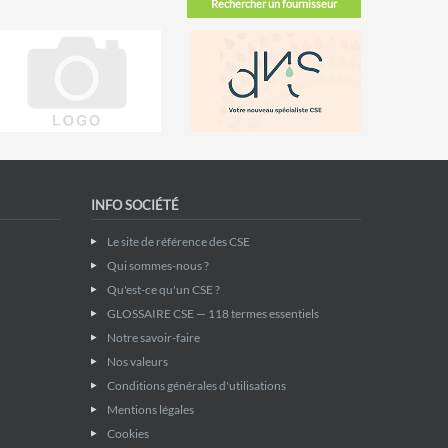
Rechercher un fournisseur
INFO SOCIÉTÉ
Le site de référence des CSE
Qui sommes-nous ?
Qu'est-ce qu'un CSE ?
GLOSSAIRE CSE — 118 termes essentiels
Notre savoir-faire
Nos valeurs
Conditions générales d'utilisations
Mentions légales
Cookies