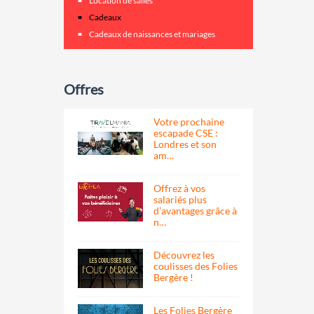
Location de salles
Cadeaux
Cadeaux de naissances et mariages
Offres
Votre prochaine
escapade CSE :
Londres et son
am…
Offrez à vos
salariés plus
d’avantages grâce à
n…
Découvrez les
coulisses des Folies
Bergère !
Les Folies Bergère