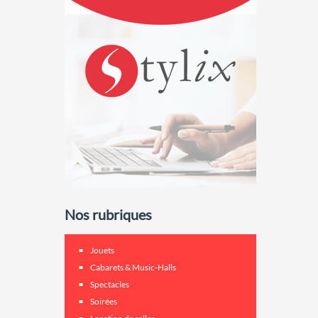
Nos rubriques
Jouets
Cabarets & Music-Halls
Spectacles
Soirées