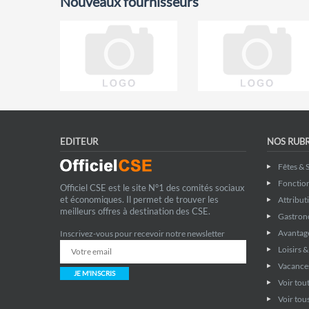
Nouveaux fournisseurs
EDITEUR
NOS RUB
Fêtes & 
Fonctio
Officiel CSE est le site N°1 des comités sociaux
et économiques. Il permet de trouver les
Attribut
meilleurs offres à destination des CSE.
Gastron
Avantage
Inscrivez-vous pour recevoir notre newsletter
Loisirs 
Vacance
JE M'INSCRIS
Voir tout
Voir tous