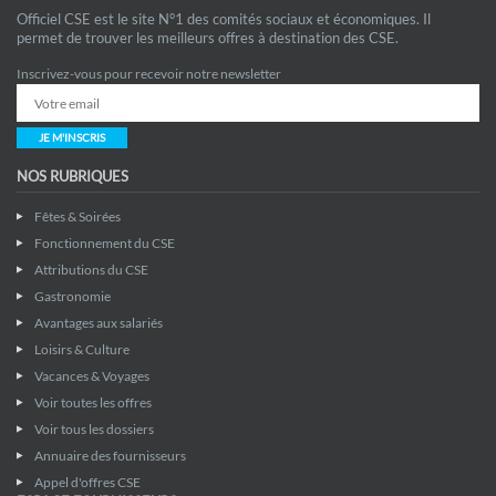
Officiel CSE est le site N°1 des comités sociaux et économiques. Il
permet de trouver les meilleurs offres à destination des CSE.
Inscrivez-vous pour recevoir notre newsletter
JE M'INSCRIS
NOS RUBRIQUES
Fêtes & Soirées
Fonctionnement du CSE
Attributions du CSE
Gastronomie
Avantages aux salariés
Loisirs & Culture
Vacances & Voyages
Voir toutes les offres
Voir tous les dossiers
Annuaire des fournisseurs
Appel d'offres CSE