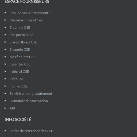
ESPACE FOURNISSEURS
Les CSE vous intéressent ?
Découvrir nos offres
Emailing CSE
Site portail CSE
Livres Blancs CSE
Enquête CSE
Nos fichiers CSE
Essentiel CSE
Intégral CSE
Siret CSE
Fichier CSE
Se référencer gratuitement
Demande d'information
API
INFO SOCIÉTÉ
Le site de référence des CSE