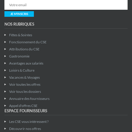
JE M'INSCRIS
NOS RUBRIQUES
Fêtes & Soirées
Fonctionnement du CSE
Attributions du CSE
Gastronomie
Avantages aux salariés
Loisirs & Culture
Vacances & Voyages
Voir toutes les offres
Voir tous les dossiers
Annuaire des fournisseurs
Appel d'offres CSE
ESPACE FOURNISSEURS
Les CSE vous intéressent ?
Découvrir nos offres