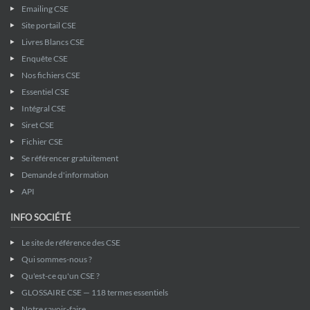
Emailing CSE
Site portail CSE
Livres Blancs CSE
Enquête CSE
Nos fichiers CSE
Essentiel CSE
Intégral CSE
Siret CSE
Fichier CSE
Se référencer gratuitement
Demande d'information
API
INFO SOCIÉTÉ
Le site de référence des CSE
Qui sommes-nous ?
Qu'est-ce qu'un CSE ?
GLOSSAIRE CSE — 118 termes essentiels
Notre savoir-faire