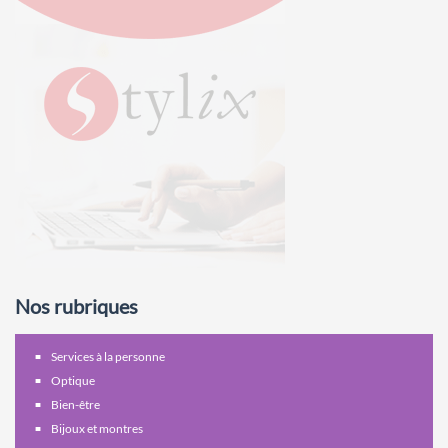
Nos rubriques
Services à la personne
Optique
Bien-être
Bijoux et montres