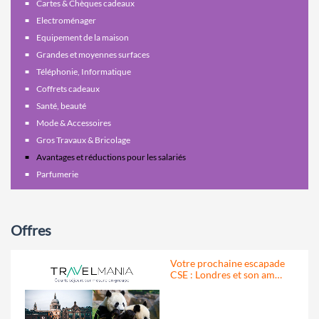
Cartes & Chèques cadeaux
Electroménager
Equipement de la maison
Grandes et moyennes surfaces
Téléphonie, Informatique
Coffrets cadeaux
Santé, beauté
Mode & Accessoires
Gros Travaux & Bricolage
Avantages et réductions pour les salariés
Parfumerie
Offres
Votre prochaine escapade
CSE : Londres et son am…