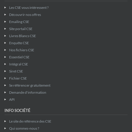
Les CSE vous intéressent ?
Découvrir nos offres
Emailing CSE
Site portail CSE
Livres Blancs CSE
Enquête CSE
Nos fichiers CSE
Essentiel CSE
Intégral CSE
Siret CSE
Fichier CSE
Se référencer gratuitement
Demande d'information
API
INFO SOCIÉTÉ
Le site de référence des CSE
Qui sommes-nous ?