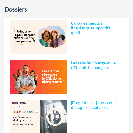
Dossiers
Colonies, séjours
linguistiques, sportifs…
quell…
Les salariés changent : le
CSE doit-il changer a…
[Enquête] Les jeunes et le
dialogue social : les…