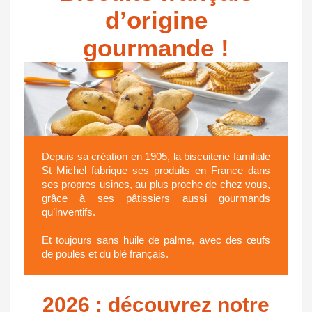
d’origine
gourmande !
Depuis sa création en 1905, la biscuiterie familiale
St Michel fabrique ses produits en France dans
ses propres usines, au plus proche de chez vous,
grâce à ses pâtissiers aussi gourmands
qu’inventifs.
Et toujours sans huile de palme, avec des œufs
de poules et du blé français.
2026 : découvrez notre