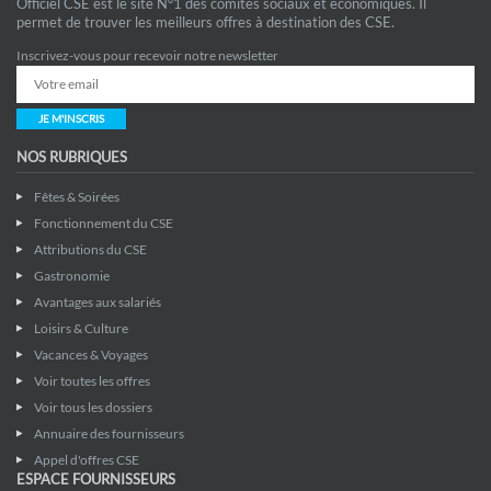
Officiel CSE est le site N°1 des comités sociaux et économiques. Il
permet de trouver les meilleurs offres à destination des CSE.
Inscrivez-vous pour recevoir notre newsletter
JE M'INSCRIS
NOS RUBRIQUES
Fêtes & Soirées
Fonctionnement du CSE
Attributions du CSE
Gastronomie
Avantages aux salariés
Loisirs & Culture
Vacances & Voyages
Voir toutes les offres
Voir tous les dossiers
Annuaire des fournisseurs
Appel d'offres CSE
ESPACE FOURNISSEURS