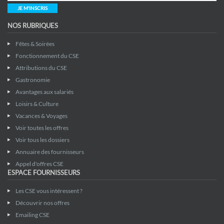
JE M'INSCRIS
NOS RUBRIQUES
Fêtes & Soirées
Fonctionnement du CSE
Attributions du CSE
Gastronomie
Avantages aux salariés
Loisirs & Culture
Vacances & Voyages
Voir toutes les offres
Voir tous les dossiers
Annuaire des fournisseurs
Appel d'offres CSE
ESPACE FOURNISSEURS
Les CSE vous intéressent ?
Découvrir nos offres
Emailing CSE