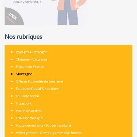
Nos rubriques
Voyages à l’étranger
Chèques - Vacances
Séjours en France
Montagne
Offices & comités de tourisme
Tourisme fluvial & maritime
Tourime social
Transport
Vacances actives
Thalassothérapie
Vacances enfants - Soutien scolaire
Hébergement - Campings et Mobil-homes