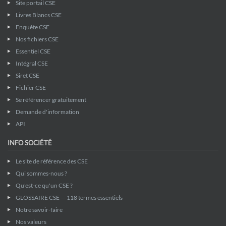
Site portail CSE
Livres Blancs CSE
Enquête CSE
Nos fichiers CSE
Essentiel CSE
Intégral CSE
Siret CSE
Fichier CSE
Se référencer gratuitement
Demande d'information
API
INFO SOCIÉTÉ
Le site de référence des CSE
Qui sommes-nous ?
Qu'est-ce qu'un CSE ?
GLOSSAIRE CSE — 118 termes essentiels
Notre savoir-faire
Nos valeurs