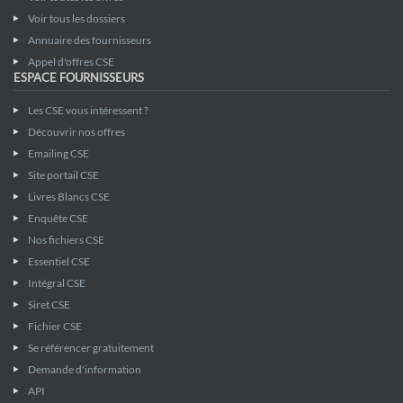
Voir tous les dossiers
Annuaire des fournisseurs
Appel d'offres CSE
ESPACE FOURNISSEURS
Les CSE vous intéressent ?
Découvrir nos offres
Emailing CSE
Site portail CSE
Livres Blancs CSE
Enquête CSE
Nos fichiers CSE
Essentiel CSE
Intégral CSE
Siret CSE
Fichier CSE
Se référencer gratuitement
Demande d'information
API