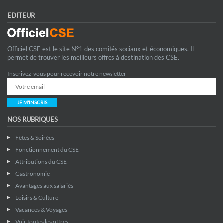
EDITEUR
Officiel CSE est le site N°1 des comités sociaux et économiques. Il
permet de trouver les meilleurs offres à destination des CSE.
Inscrivez-vous pour recevoir notre newsletter
JE M'INSCRIS
NOS RUBRIQUES
Fêtes & Soirées
Fonctionnement du CSE
Attributions du CSE
Gastronomie
Avantages aux salariés
Loisirs & Culture
Vacances & Voyages
Voir toutes les offres