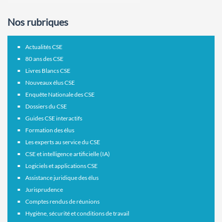
Nos rubriques
Actualités CSE
80 ans des CSE
Livres Blancs CSE
Nouveaux élus CSE
Enquête Nationale des CSE
Dossiers du CSE
Guides CSE interactifs
Formation des élus
Les experts au service du CSE
CSE et intelligence artificielle (IA)
Logiciels et applications CSE
Assistance juridique des élus
Jurisprudence
Comptes rendus de réunions
Hygiène, sécurité et conditions de travail