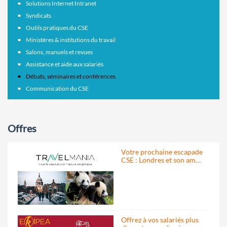
Solutions Internet Intranet
Syndicats
Outils pratiques du CSE
Ministères & institutions du travail
Salons, manuels et revues
Assistance et aide aux salariés
Débats, séminaires et conférences
Communication du CSE
Offres
Votre prochaine escapade
CSE : Londres et son am…
Offrez à vos salariés plus