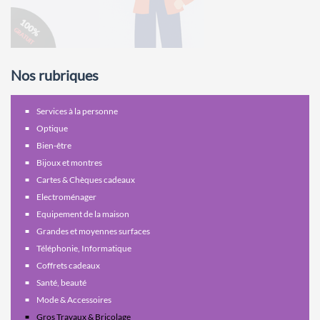
Nos rubriques
Services à la personne
Optique
Bien-être
Bijoux et montres
Cartes & Chèques cadeaux
Electroménager
Equipement de la maison
Grandes et moyennes surfaces
Téléphonie, Informatique
Coffrets cadeaux
Santé, beauté
Mode & Accessoires
Gros Travaux & Bricolage