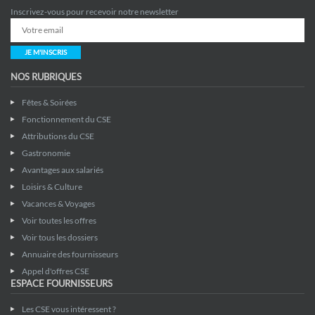
Inscrivez-vous pour recevoir notre newsletter
JE M'INSCRIS
NOS RUBRIQUES
Fêtes & Soirées
Fonctionnement du CSE
Attributions du CSE
Gastronomie
Avantages aux salariés
Loisirs & Culture
Vacances & Voyages
Voir toutes les offres
Voir tous les dossiers
Annuaire des fournisseurs
Appel d'offres CSE
ESPACE FOURNISSEURS
Les CSE vous intéressent ?