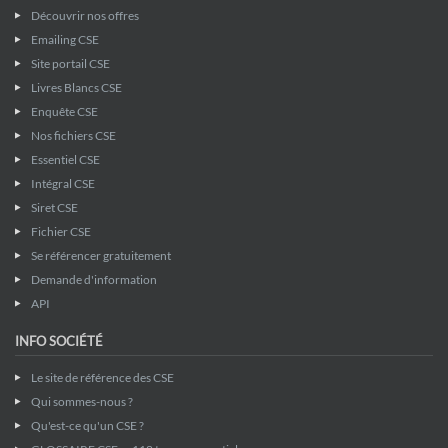
Découvrir nos offres
Emailing CSE
Site portail CSE
Livres Blancs CSE
Enquête CSE
Nos fichiers CSE
Essentiel CSE
Intégral CSE
Siret CSE
Fichier CSE
Se référencer gratuitement
Demande d'information
API
INFO SOCIÉTÉ
Le site de référence des CSE
Qui sommes-nous ?
Qu'est-ce qu'un CSE ?