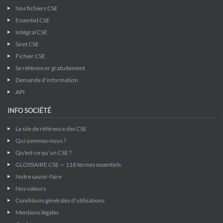
Nos fichiers CSE
Essentiel CSE
Intégral CSE
Siret CSE
Fichier CSE
Se référencer gratuitement
Demande d'information
API
INFO SOCIÉTÉ
Le site de référence des CSE
Qui sommes-nous ?
Qu'est-ce qu'un CSE ?
GLOSSAIRE CSE — 118 termes essentiels
Notre savoir-faire
Nos valeurs
Conditions générales d'utilisations
Mentions légales