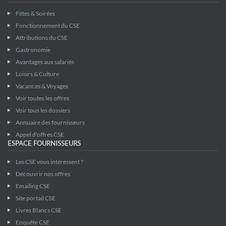
Fêtes & Soirées
Fonctionnement du CSE
Attributions du CSE
Gastronomie
Avantages aux salariés
Loisirs & Culture
Vacances & Voyages
Voir toutes les offres
Voir tous les dossiers
Annuaire des fournisseurs
Appel d'offres CSE
ESPACE FOURNISSEURS
Les CSE vous intéressent ?
Découvrir nos offres
Emailing CSE
Site portail CSE
Livres Blancs CSE
Enquête CSE