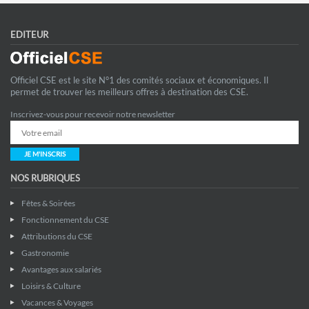
EDITEUR
Officiel CSE est le site N°1 des comités sociaux et économiques. Il
permet de trouver les meilleurs offres à destination des CSE.
Inscrivez-vous pour recevoir notre newsletter
JE M'INSCRIS
NOS RUBRIQUES
Fêtes & Soirées
Fonctionnement du CSE
Attributions du CSE
Gastronomie
Avantages aux salariés
Loisirs & Culture
Vacances & Voyages