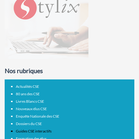
Nos rubriques
Actualités CSE
80 ans des CSE
Livres Blancs CSE
Nouveaux élus CSE
Enquête Nationale des CSE
Dossiers du CSE
Guides CSE interactifs
Formation des élus