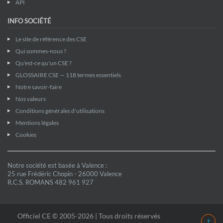
API
INFO SOCIÉTÉ
Le site de référence des CSE
Qui sommes-nous ?
Qu'est-ce qu'un CSE ?
GLOSSAIRE CSE — 118 termes essentiels
Notre savoir-faire
Nos valeurs
Conditions générales d'utilisations
Mentions légales
Cookies
Notre société est basée à Valence :
25 rue Frédéric Chopin - 26000 Valence
R.C.S. ROMANS 482 961 927
Officiel CE © 2005-2026 | Tous droits réservés