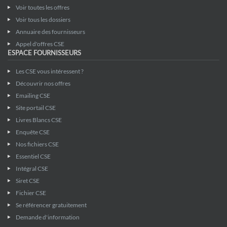
Voir toutes les offres
Voir tous les dossiers
Annuaire des fournisseurs
Appel d'offres CSE
ESPACE FOURNISSEURS
Les CSE vous intéressent ?
Découvrir nos offres
Emailing CSE
Site portail CSE
Livres Blancs CSE
Enquête CSE
Nos fichiers CSE
Essentiel CSE
Intégral CSE
Siret CSE
Fichier CSE
Se référencer gratuitement
Demande d'information