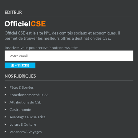
EDITEUR
Officiel CSE est le site N°1 des comités sociaux et économiques. Il
permet de trouver les meilleurs offres à destination des CSE.
Inscrivez-vous pour recevoir notre newsletter
JE M'INSCRIS
NOS RUBRIQUES
Fêtes & Soirées
Fonctionnement du CSE
Attributions du CSE
Gastronomie
Avantages aux salariés
Loisirs & Culture
Vacances & Voyages