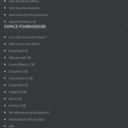
Voir toutes les offres
Voir tous les dossiers
Annuaire des fournisseurs
Appel d'offres CSE
ESPACE FOURNISSEURS
Les CSE vous intéressent ?
Découvrir nos offres
Emailing CSE
Site portail CSE
Livres Blancs CSE
Enquête CSE
Nos fichiers CSE
Essentiel CSE
Intégral CSE
Siret CSE
Fichier CSE
Se référencer gratuitement
Demande d'information
API