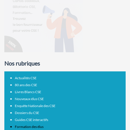
Nos rubriques
Actualités CSE
80 ans des CSE
Livres Blancs CSE
Nouveaux élus CSE
Enquête Nationale des CSE
Dossiers du CSE
Guides CSE interactifs
Formation des élus