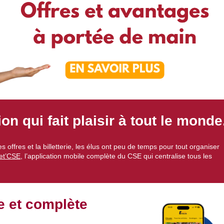
on qui fait plaisir à tout le monde
s offres et la billetterie, les élus ont peu de temps pour tout organiser
et’CSE
, l’application mobile complète du CSE qui centralise tous les
ve et complète