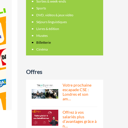
Sorties & week-ends
Sports
DVD, vidéos & jeux vidéo
Séjours linguistiques
Livres & édition
Musées
Billetterie
Cinéma
Offres
Votre prochaine
escapade CSE :
Londres et son
am…
Offrez à vos
salariés plus
d’avantages grâce à
n…