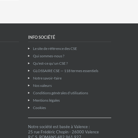
INFO SOCIÉTÉ
Le site de référence des CSE
Qui sommes-nous ?
Qu'est-ce qu'un CSE ?
GLOSSAIRE CSE — 118 termes essentiels
Notre savoir-faire
Nos valeurs
Conditions générales d'utilisations
Mentions légales
Cookies
Notre société est basée à Valence :
25 rue Frédéric Chopin - 26000 Valence
R.C.S. ROMANS 482 961 927