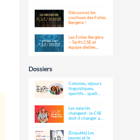
Découvrez les
coulisses des Folies
Bergère !
Les Folies Bergère
– Tarifs CSE et
équipe dédiée…
Dossiers
Colonies, séjours
linguistiques,
sportifs… quell…
Les salariés
changent : le CSE
doit-il changer a…
[Enquête] Les
jeunes et le