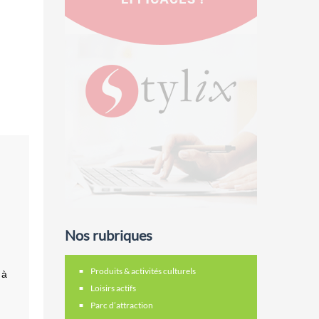
Nos rubriques
Produits & activités culturels
 à
Loisirs actifs
Parc d’attraction