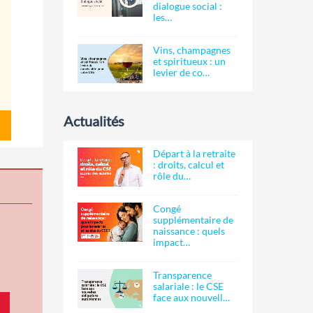
dialogue social :
les…
Vins, champagnes
et spiritueux : un
levier de co…
Actualités
Départ à la retraite
: droits, calcul et
rôle du…
Congé
supplémentaire de
naissance : quels
impact…
Transparence
salariale : le CSE
face aux nouvell…