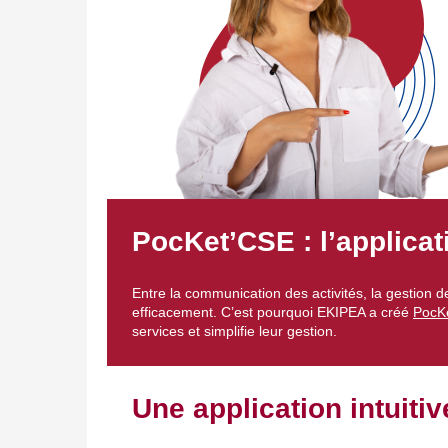
PocKet’CSE : l’applicati
Entre la communication des activités, la gestion de
efficacement. C’est pourquoi EKIPEA a créé
PocK
services et simplifie leur gestion.
Une application intuiti