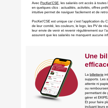
Avec
PocKet’CSE
, les salariés ont accès à toute
en quelques clics : actualités, activités, offres pr
intuitive permet de naviguer facilement et de retr
PocKet’CSE est unique car c’est l’application du CS
de leur comité, les couleurs, le logo, les PV de réu
leur envie de venir et revenir régulièrement sur l’a
assurent que les salariés ne manquent aucune in
Une bil
efficac
La
billetterie
in
supports. Les s
attente ni papie
ou rembourseme
permettant de 
gérer et EKIPE
Et pour faire p
incluant leurs 