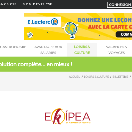
CONNEXION
LANCS CSE
MON DEVIS CSE
GASTRONOMIE
AVANTAGES AUX
LOISIRS &
VACANCES &
SALARIÉS
CULTURE
VOYAGES
 solution complète… en mieux !
ACCUEIL
LOISIRS & CULTURE
BILLETTERIE