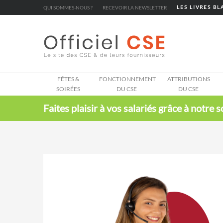
Cookies management panel
QUI SOMMES-NOUS ?
RECEVOIR LA NEWSLETTER
LES LIVRES B
FÊTES &
FONCTIONNEMENT
ATTRIBUTIONS
SOIRÉES
DU CSE
DU CSE
Faites plaisir à vos salariés grâce à notre