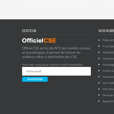
EDITEUR
NOS RUB
Fêtes & 
Fonctio
Officiel CSE est le site N°1 des comités sociaux
et économiques. Il permet de trouver les
Attribut
meilleurs offres à destination des CSE.
Gastron
Inscrivez-vous pour recevoir notre newsletter
Avantage
Loisirs 
Vacance
JE M'INSCRIS
Voir tout
Voir tous
Annuaire
Appel d'