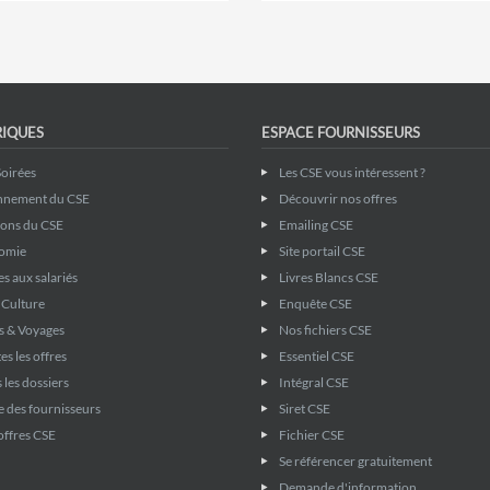
RIQUES
ESPACE FOURNISSEURS
Soirées
Les CSE vous intéressent ?
nnement du CSE
Découvrir nos offres
ions du CSE
Emailing CSE
omie
Site portail CSE
s aux salariés
Livres Blancs CSE
& Culture
Enquête CSE
s & Voyages
Nos fichiers CSE
es les offres
Essentiel CSE
 les dossiers
Intégral CSE
 des fournisseurs
Siret CSE
offres CSE
Fichier CSE
Se référencer gratuitement
Demande d'information