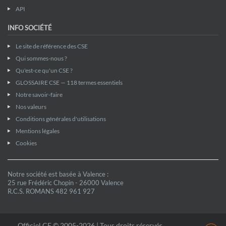
API
INFO SOCIÉTÉ
Le site de référence des CSE
Qui sommes-nous ?
Qu'est-ce qu'un CSE ?
GLOSSAIRE CSE — 118 termes essentiels
Notre savoir-faire
Nos valeurs
Conditions générales d'utilisations
Mentions légales
Cookies
Notre société est basée à Valence :
25 rue Frédéric Chopin - 26000 Valence
R.C.S. ROMANS 482 961 927
Officiel CE © 2005-2026 | Tous droits réservés