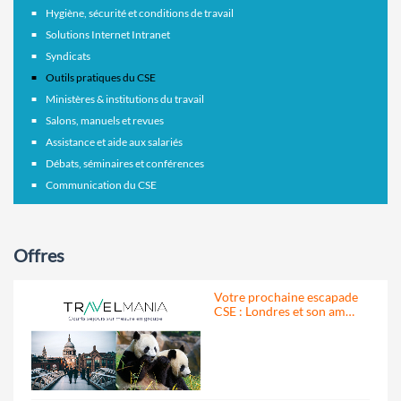
Hygiène, sécurité et conditions de travail
Solutions Internet Intranet
Syndicats
Outils pratiques du CSE
Ministères & institutions du travail
Salons, manuels et revues
Assistance et aide aux salariés
Débats, séminaires et conférences
Communication du CSE
Offres
Votre prochaine escapade
CSE : Londres et son am…