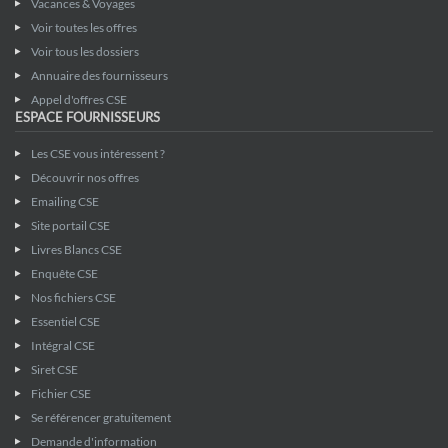
Vacances & Voyages
Voir toutes les offres
Voir tous les dossiers
Annuaire des fournisseurs
Appel d'offres CSE
ESPACE FOURNISSEURS
Les CSE vous intéressent ?
Découvrir nos offres
Emailing CSE
Site portail CSE
Livres Blancs CSE
Enquête CSE
Nos fichiers CSE
Essentiel CSE
Intégral CSE
Siret CSE
Fichier CSE
Se référencer gratuitement
Demande d'information