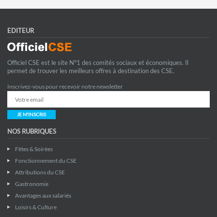
EDITEUR
Officiel CSE est le site N°1 des comités sociaux et économiques. Il
permet de trouver les meilleurs offres à destination des CSE.
Inscrivez-vous pour recevoir notre newsletter
JE M'INSCRIS
NOS RUBRIQUES
Fêtes & Soirées
Fonctionnement du CSE
Attributions du CSE
Gastronomie
Avantages aux salariés
Loisirs & Culture