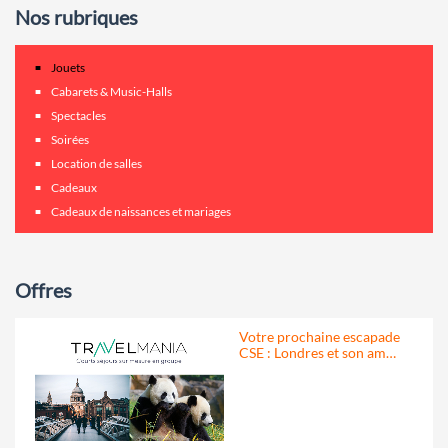
Nos rubriques
Jouets
Cabarets & Music-Halls
Spectacles
Soirées
Location de salles
Cadeaux
Cadeaux de naissances et mariages
Offres
Votre prochaine escapade
CSE : Londres et son am…