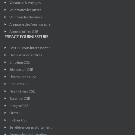
Vacances & Voyages
Voir toutes les offres
Voir tous les dossiers
Annuaire des fournisseurs
Appel d'offres CSE
ESPACE FOURNISSEURS
Les CSE vous intéressent ?
Découvrir nos offres
Emailing CSE
Site portail CSE
Livres Blancs CSE
Enquête CSE
Nos fichiers CSE
Essentiel CSE
Intégral CSE
Siret CSE
Fichier CSE
Se référencer gratuitement
Demande d'information