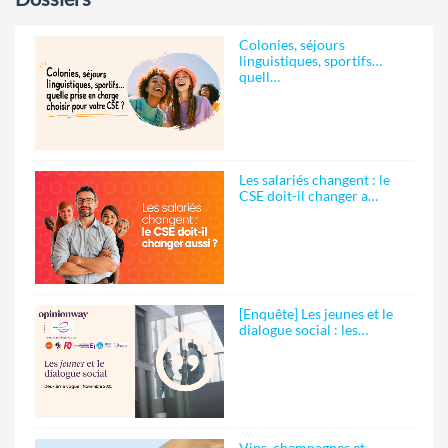
Colonies, séjours
linguistiques, sportifs…
quell…
Les salariés changent : le
CSE doit-il changer a…
[Enquête] Les jeunes et le
dialogue social : les…
Vins, champagnes et