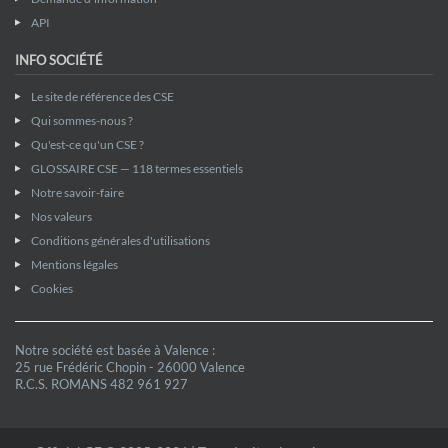
API
INFO SOCIÉTÉ
Le site de référence des CSE
Qui sommes-nous ?
Qu'est-ce qu'un CSE ?
GLOSSAIRE CSE — 118 termes essentiels
Notre savoir-faire
Nos valeurs
Conditions générales d'utilisations
Mentions légales
Cookies
Notre société est basée à Valence :
25 rue Frédéric Chopin - 26000 Valence
R.C.S. ROMANS 482 961 927